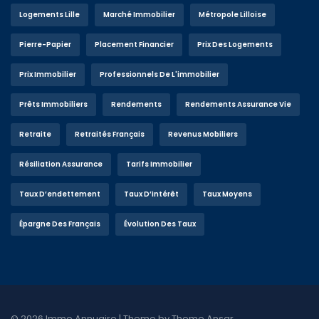
Logements Lille
Marché Immobilier
Métropole Lilloise
Pierre-Papier
Placement Financier
Prix Des Logements
Prix Immobilier
Professionnels De L'immobilier
Prêts Immobiliers
Rendements
Rendements Assurance Vie
Retraite
Retraités Français
Revenus Mobiliers
Résiliation Assurance
Tarifs Immobilier
Taux D’endettement
Taux D’intérêt
Taux Moyens
Épargne Des Français
Évolution Des Taux
© 2026 Immo Annuaire | Theme by
Theme Ansar