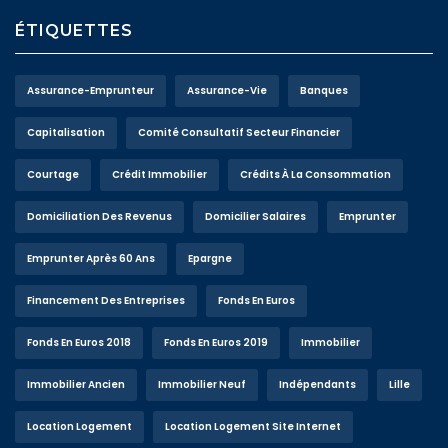
ÉTIQUETTES
Assurance-Emprunteur
Assurance-Vie
Banques
Capitalisation
Comité Consultatif Secteur Financier
Courtage
Crédit Immobilier
Crédits À La Consommation
Domiciliation Des Revenus
Domicilier Salaires
Emprunter
Emprunter Après 60 Ans
Epargne
Financement Des Entreprises
Fonds En Euros
Fonds En Euros 2018
Fonds En Euros 2019
Immobilier
Immobilier Ancien
Immobilier Neuf
Indépendants
Lille
Location Logement
Location Logement Site Internet