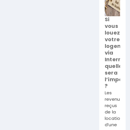
Si
vous
louez
votre
logemen
via
Internet,
quelle
sera
l’imposit
?
Les
revenus
reçus
de la
location
d’une