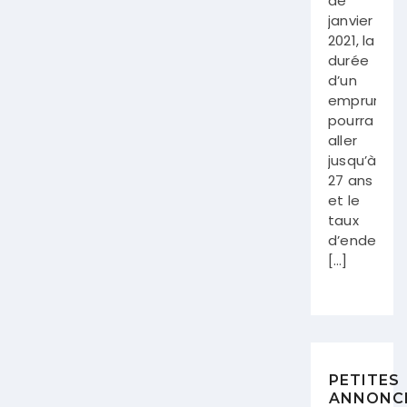
de
janvier
2021, la
durée
d’un
emprunt
pourra
aller
jusqu’à
27 ans
et le
taux
d’endette
[…]
PETITES
ANNONC