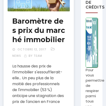
DE
CRÉDITS
Baromètre de
s prix du marc
hé immobilier
OCTOBRE 12, 2017
NEWS
BY TEAM
La hausse des prix de
Pour
l'immobilier s'essoufflerait-
vous
elle... Un peu plus de la
permettre
moitié des professionnels
de
de l'immobilier (53 %)
respirer
anticipe une stagnation des
parmi
tous
prix de l'ancien en France