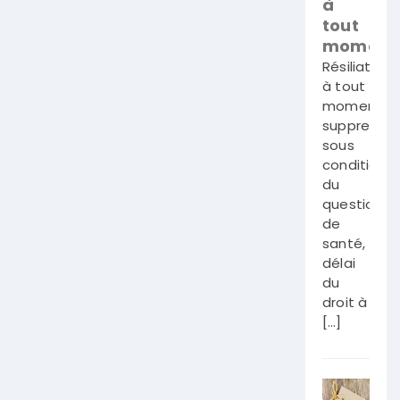
à
tout
moment
Résiliation
à tout
moment,
suppressio
sous
conditions
du
questionna
de
santé,
délai
du
droit à
[…]