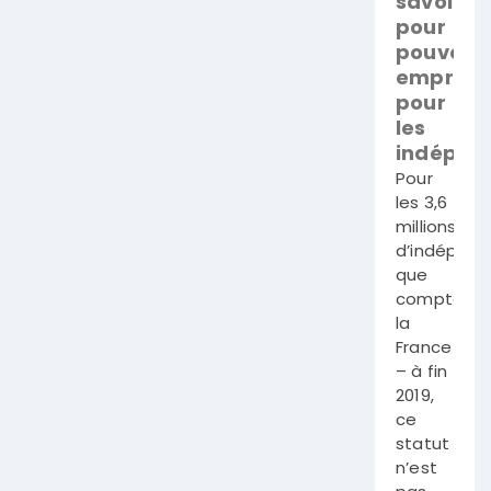
savoir
pour
pouvoir
emprunt
pour
les
indépen
Pour
les 3,6
millions
d’indépend
que
compte
la
France
– à fin
2019,
ce
statut
n’est