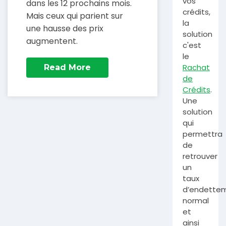
vos
dans les 12 prochains mois.
crédits,
Mais ceux qui parient sur
la
une hausse des prix
solution
augmentent.
c'est
le
Rachat
Read More
de
Crédits
.
Une
solution
qui
permettra
de
retrouver
un
taux
d’endette
normal
et
ainsi