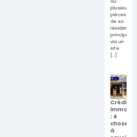
ou
plusieurs
pièces
de sa
résidence
principale
via un
site
[…]
Crédit
immobili
: 4
choses
à